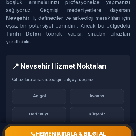
boşluk aramalarınızı profesyonelce yapmanızı
sağlıyoruz. Geçmişi medeniyetlere dayanan
Nevşehir
ili, defineciler ve arkeoloji meraklıları için
eşsiz bir potansiyel barındırır. Ancak bu bölgedeki
Tarihi Dolgu
toprak yapısı, sıradan cihazları
yanıltabilir.
📍 Nevşehir Hizmet Noktaları
Cihaz kiralamak istediğiniz ilçeyi seçiniz:
Acıgöl
Avanos
Derinkuyu
Gülşehir
Hacıbektaş
Kozaklı
📞
HEMEN KİRALA & BİLGİ AL